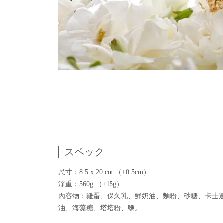
スペック
尺寸：8.5 x 20 cm （±0.5cm）
淨重：560g （±15g）
內容物：雞蛋、保久乳、鮮奶油、麵粉、砂糖、卡士
油、海藻糖、塔塔粉、鹽。