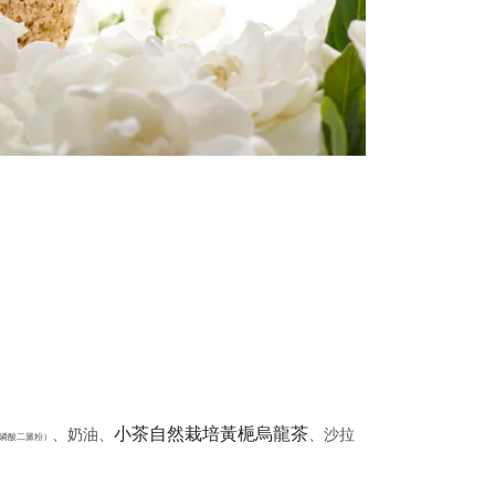
小茶自然栽培黃梔烏龍茶
、奶油、
、沙拉
磷酸二澱粉）