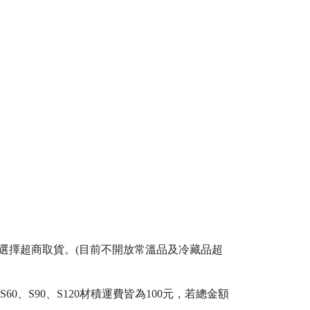
選擇超商取貨。(目前不開放常溫品及冷藏品超
0、S90、S120材積運費皆為100元，若總金額