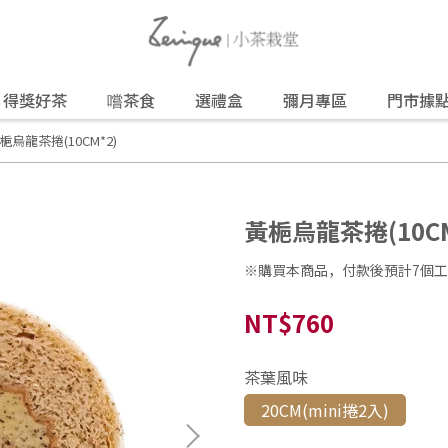
得獎好茶
嚐茶食
選禮盒
彌月專區
門市據
梔烏龍茶捲(10CM*2)
黃梔烏龍茶捲(10CM
※購買本商品，付款後預計7個
NT$760
茶葉風味
20CM(mini捲2入)