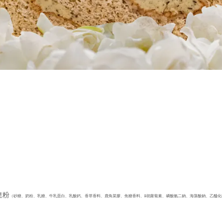
達粉
（砂糖、奶粉、乳糖、牛乳蛋白、乳酸鈣、香草香料、鹿角菜膠、焦糖香料、ß胡蘿蔔素、磷酸氫二鈉、海藻酸鈉、乙醯化