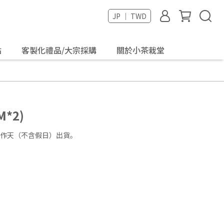
JP ｜ TWD
點
客製化禮品/大宗採購
關於小茶栽堂
*2)
工作天（不含假日）出貨。