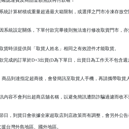
先確認運費及商品金額無誤再付款喔！
若系統計算材積或重量超過最大箱限制，或選擇之門市冷凍存放空
，因系統設定關係，下單付款完畢後則無法進行修改取貨門市，亦
，取貨時須提供與「取貨人姓名」相同之有效證件才能取貨。
款完成的訂單於D+3出貨(D為下單日，出貨日為工作天不包含週
天，商品到達指定超商後，會發簡訊至取貨人手機，再請攜帶取貨人
訊內容不會列出超商店舖名稱，以避免簡訊遭防詐騙過濾而收不到
之節日，到貨日會依據全家超取店到店政策而有調整，會另外公
支援台灣外島地區、國外地區。