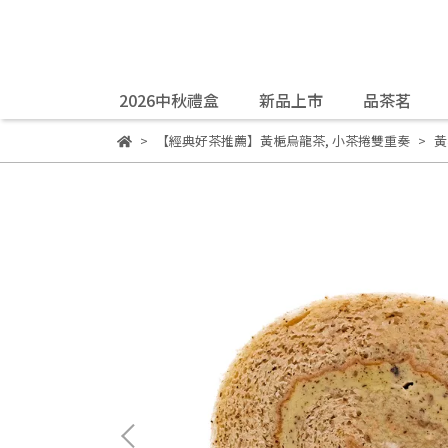
2026中秋禮盒
新品上市
品茶茗
【經典好茶推薦】黃梔烏龍茶
,
小茶捲雙重奏
黃