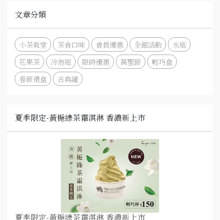
文章分類
小茶栽堂
茶食口味
會員優惠
全館活動
水瓶
花果茶
冷泡瓶
限時優惠
萬聖節
輕巧盒
春節禮盒
古典罐
夏季限定-黃梔綠茶霜淇淋 香濃新上市
夏季限定-黃梔綠茶霜淇淋 香濃新上市