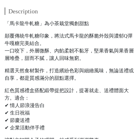
Description
「馬卡龍牛軋糖」為小茶栽堂獨創甜點
顛覆傳統牛軋糖印象，將法式馬卡龍的酥脆外殼與濃郁Q彈
牛嘎糖完美結合。
一口咬下，外層微酥、內餡柔韌不黏牙，堅果香氣與果香層
層堆疊，甜而不膩，讓人回味無窮。
精選天然食材製作，打造繽紛色彩與細緻風味，無論送禮或
自享，都是質感滿分的甜點選擇。
紅色質感禮盒搭配緞帶提把設計，提著就走、送禮體面大
方。適合：
✔ 情人節浪漫告白
✔ 生日祝福
✔ 節慶送禮
✔ 企業活動伴手禮