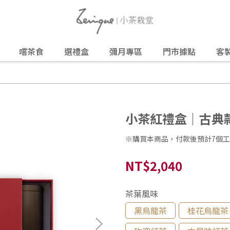
嚐茶食
選禮盒
彌月專區
門市據點
客
小茶紅禮盒｜古典
※購買本商品，付款後預計7個
NT$2,040
茶葉風味
黑烏龍茶
桂花烏龍茶