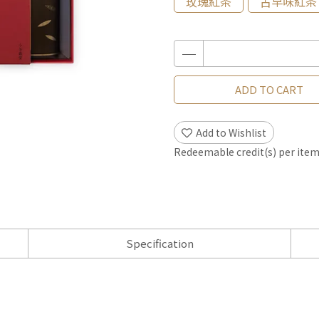
玫瑰紅茶
古早味紅茶
ADD TO CART
Add to Wishlist
Redeemable credit(s) per ite
Specification