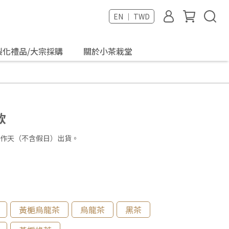
EN ｜ TWD
製化禮品/大宗採購
關於小茶栽堂
款
工作天（不含假日）出貨。
黃梔烏龍茶
烏龍茶
黑茶