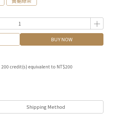
黃梔綠茶
BUY NOW
m
200
credit(s) equivalent to
NT$200
Shipping Method