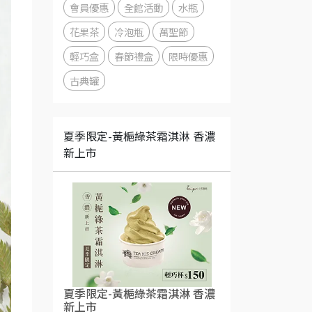
會員優惠
全館活動
水瓶
花果茶
冷泡瓶
萬聖節
輕巧盒
春節禮盒
限時優惠
古典罐
夏季限定-黃梔綠茶霜淇淋 香濃
新上市
夏季限定-黃梔綠茶霜淇淋 香濃
新上市