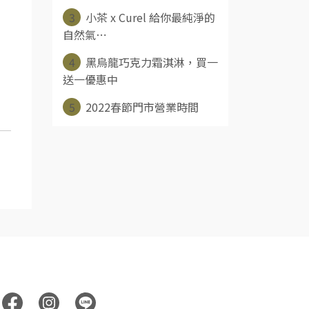
3
小茶 x Curel 給你最純淨的
自然氣⋯
4
黑烏龍巧克力霜淇淋，買一
送一優惠中
5
2022春節門市營業時間