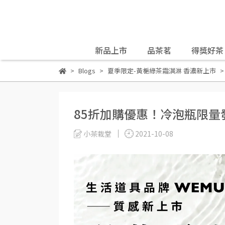
新品上市
品茶茗
得獎好茶
Blogs
夏季限定-黃梔綠茶霜淇淋 香濃新上市
85折加購優惠！冷泡瓶限量
小茶栽堂
2021-10-08