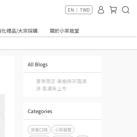
EN ｜ TWD
製化禮品/大宗採購
關於小茶栽堂
All Blogs
夏季限定-黃梔綠茶霜淇
淋 香濃新上市
Categories
茶食口味
小茶栽堂