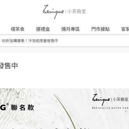
嚐茶食
選禮盒
彌月專區
門市據點
客
85折加購優惠！冷泡瓶限量發售中
發售中